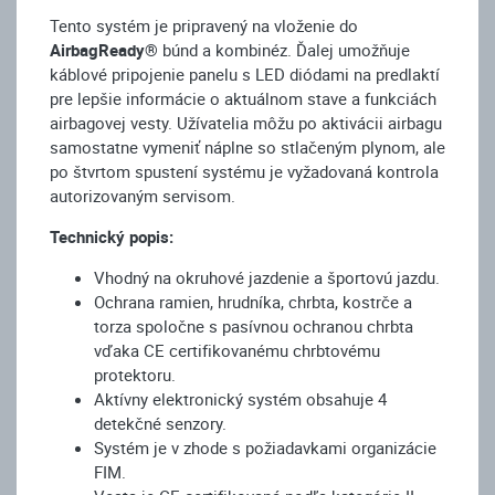
Tento systém je pripravený na vloženie do
AirbagReady®
búnd a kombinéz. Ďalej umožňuje
káblové pripojenie panelu s LED diódami na predlaktí
pre lepšie informácie o aktuálnom stave a funkciách
airbagovej vesty. Užívatelia môžu po aktivácii airbagu
samostatne vymeniť náplne so stlačeným plynom, ale
po štvrtom spustení systému je vyžadovaná kontrola
autorizovaným servisom.
Technický popis:
Vhodný na okruhové jazdenie a športovú jazdu.
Ochrana ramien, hrudníka, chrbta, kostrče a
torza spoločne s pasívnou ochranou chrbta
vďaka CE certifikovanému chrbtovému
protektoru.
Aktívny elektronický systém obsahuje 4
detekčné senzory.
Systém je v zhode s požiadavkami organizácie
FIM.