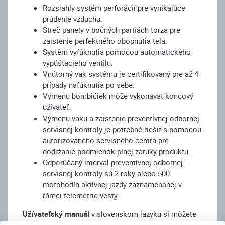
Rozsiahly systém perforácií pre vynikajúce
prúdenie vzduchu.
Streč panely v bočných partiách torza pre
zaistenie perfektného obopnutia tela.
Systém vyfúknutia pomocou automatického
vypúšťacieho ventilu.
Vnútorný vak systému je certifikovaný pre až 4
prípady nafúknutia po sebe.
Výmenu bombičiek môže vykonávať koncový
užívateľ.
Výmenu vaku a zaistenie preventívnej odbornej
servisnej kontroly je potrebné riešiť s pomocou
autorizovaného servisného centra pre
dodržanie podmienok plnej záruky produktu.
Odporúčaný interval preventívnej odbornej
servisnej kontroly sú 2 roky alebo 500
motohodín aktívnej jazdy zaznamenanej v
rámci telemetrie vesty.
Užívateľský manuál
v slovenskom jazyku si môžete
stiahnuť
tu.