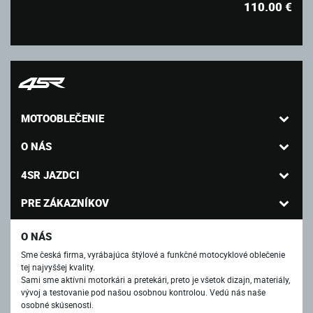
110.00
€
MOTOOBLEČENIE
O NÁS
4SR JAZDCI
PRE ZÁKAZNÍKOV
O NÁS
Sme česká firma, vyrábajúca štýlové a funkčné motocyklové oblečenie
tej najvyššej kvality.
Sami sme aktívni motorkári a pretekári, preto je všetok dizajn, materiály,
vývoj a testovanie pod našou osobnou kontrolou. Vedú nás naše
osobné skúsenosti.