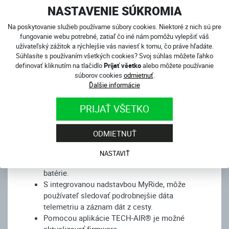
NASTAVENIE SÚKROMIA
Prednosti produktu:
Na poskytovanie služieb používame súbory cookies. Niektoré z nich sú pre
fungovanie webu potrebné, zatiaľ čo iné nám pomôžu vylepšiť váš
Certifikovaná lítium-iónová batéria s výdržou 20
užívateľský zážitok a rýchlejšie vás naviesť k tomu, čo práve hľadáte.
h aktívneho režimu jazdy, cca 4 h nabíjania do
Súhlasíte s používaním všetkých cookies? Svoj súhlas môžete ľahko
plnej kapacity. V prípade 1 h dobíjania, cca 7 až
definovať kliknutím na tlačidlo
Prijať všetko
alebo môžete používanie
8 h aktívnej jazdy.
súborov cookies
odmietnuť
.
Jednoduché a intuitívne použitie. Stačí
Ďalšie informácie
jednoducho nasadiť a zapnúť hlavný ovládací
panel, čím dôjde k aktivácii.
PRIJAŤ VŠETKO
Systém je použiteľný pre jazdu na okruhu
(RACING) a jazdu v bežnej prevádzke alebo
ODMIETNUŤ
veľmi ľahkom teréne (STREET).
Vďaka Bluetooth prepojeniu s aplikáciou
NASTAVIŤ
TECH-AIR® je možné sledovať stav vesty a
batérie.
S integrovanou nadstavbou MyRide, môže
používateľ sledovať podrobnejšie dáta
telemetriu a záznam dát z cesty.
Pomocou aplikácie TECH-AIR® je možné
aktualizovať firmware.