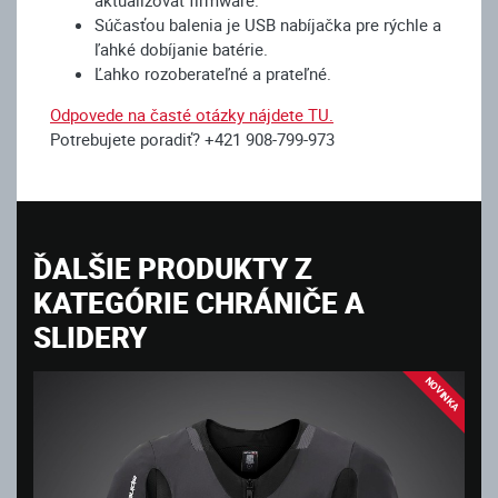
Súčasťou balenia je USB nabíjačka pre rýchle a
ľahké dobíjanie batérie.
Ľahko rozoberateľné a prateľné.
Odpovede na časté otázky nájdete TU.
Potrebujete poradiť? +421 908-799-973
ĎALŠIE PRODUKTY Z
KATEGÓRIE CHRÁNIČE A
SLIDERY
NOVINKA