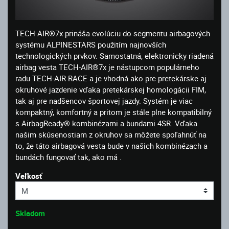
TECH-AIR®7x prináša evolúciu do segmentu airbagových
systému ALPINESTARS použitím najnovších
technologických prvkov. Samostatná, elektronicky riadená
airbag vesta TECH-AIR®7x je nástupcom populárneho
radu TECH-AIR RACE a je vhodná ako pre pretekárske aj
okruhové jazdenie vďaka pretekárskej homologácii FIM,
tak aj pre nadšencov športovej jazdy. Systém je viac
kompaktný, komfortný a pritom je stále plne kompatibilný
s AirbagReady® kombinézami a bundami 4SR. Vďaka
našim skúsenostiam z okruhov sa môžete spoľahnúť na
to, že táto airbagová vesta bude v našich kombinézach a
bundách fungovať tak, ako má .
Veľkosť
Skladom