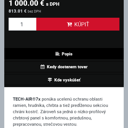
1 000.00 €
s DPH
813.01 €
bez DPH
KÚPIŤ
Popis
Kedy dostanem tovar
Kde vyskúšať
TECH-AIR®7x
ponúka ucelenú ochranu oblasti
ramien, hrudníka, chrbta a tiež predĺženou sekciou
chráni kostrč. Zároveň sa jedná o nízko-profilový
chrbtový panel s komfortnou, priedušnou,
prepracovanou, strečovou vestou.