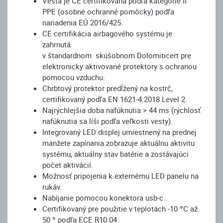
Vesta je CE certifikovaná podľa kategórie II
PPE (osobné ochranné pomôcky) podľa
nariadenia EÚ 2016/425.
CE certifikácia airbagového systému je
zahrnutá
v štandardnom skúšobnom Dolomiticert pre
elektronicky aktivované protektory s ochranou
pomocou vzduchu.
Chrbtový protektor predĺžený na kostrč,
certifikovaný podľa EN 1621-4:2018 Level 2.
Najrýchlejšia doba nafúknutia > 44 ms (rýchlosť
nafúknutia sa líši podľa veľkosti vesty).
Integrovaný LED displej umiestnený na prednej
manžete zapínania zobrazuje aktuálnu aktivitu
systému, aktuálny stav batérie a zostávajúci
počet aktivácií.
Možnosť pripojenia k externému LED panelu na
rukáv.
Nabíjanie pomocou konektora usb-c .
Certifikovaný pre použitie v teplotách -10 °C až
50 ° podľa ECE R10 04.