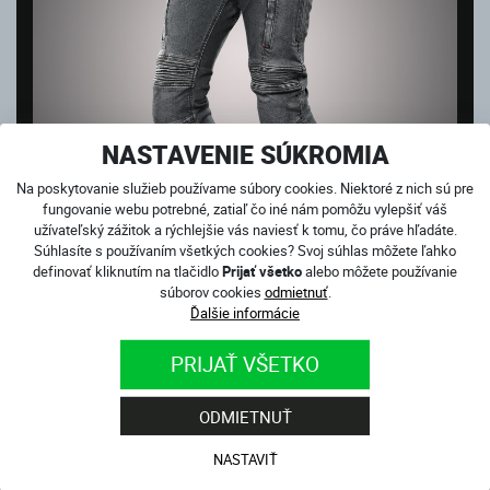
NASTAVENIE SÚKROMIA
Na poskytovanie služieb používame súbory cookies. Niektoré z nich sú pre
fungovanie webu potrebné, zatiaľ čo iné nám pomôžu vylepšiť váš
užívateľský zážitok a rýchlejšie vás naviesť k tomu, čo práve hľadáte.
Súhlasíte s používaním všetkých cookies? Svoj súhlas môžete ľahko
definovať kliknutím na tlačidlo
Prijať všetko
alebo môžete používanie
súborov cookies
odmietnuť
.
CLUB SPORT GREY
Ďalšie informácie
Skladom
180.00
€
PRIJAŤ VŠETKO
ODMIETNUŤ
NASTAVIŤ