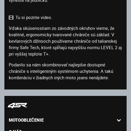
Tu si pozrite video.
Vďaka skúsenostiam zo závodných okruhov vieme, že
kvalitné, ergonomicky tvarované chrániče sú základ. V
kevlarových džínsoch používame chrániče od talianskej
firmy Safe Tech, ktoré spĺňajú najvyššiu normu LEVEL 2 aj
pri vyššej teplote T+.
Podarilo sa nám skombinovať najlepšie dostupné
chrániče s inteligentným systémom uchytenia. A takú
kombináciu v žiadnych iných moto jeans nenájdete.
MOTOOBLEČENIE