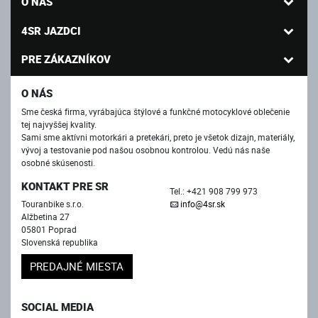
O NÁS
4SR JAZDCI
PRE ZÁKAZNÍKOV
O NÁS
Sme česká firma, vyrábajúca štýlové a funkčné motocyklové oblečenie
tej najvyššej kvality.
Sami sme aktívni motorkári a pretekári, preto je všetok dizajn, materiály,
vývoj a testovanie pod našou osobnou kontrolou. Vedú nás naše
osobné skúsenosti.
KONTAKT PRE SR
Tel.: +421 908 799 973
Touranbike s.r.o.
info@4sr.sk
Alžbetina 27
05801 Poprad
Slovenská republika
PREDAJNÉ MIESTA
SOCIAL MEDIA