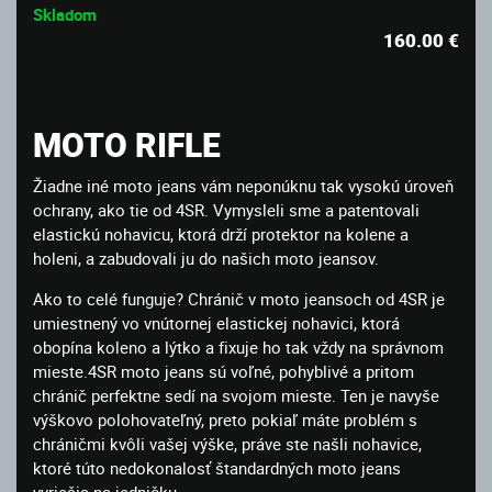
Skladom
160.00
€
MOTO RIFLE
Žiadne iné moto jeans vám neponúknu tak vysokú úroveň
ochrany, ako tie od 4SR. Vymysleli sme a patentovali
elastickú nohavicu, ktorá drží protektor na kolene a
holeni, a zabudovali ju do našich moto jeansov.
Ako to celé funguje? Chránič v moto jeansoch od 4SR je
umiestnený vo vnútornej elastickej nohavici, ktorá
obopína koleno a lýtko a fixuje ho tak vždy na správnom
mieste.4SR moto jeans sú voľné, pohyblivé a pritom
chránič perfektne sedí na svojom mieste. Ten je navyše
výškovo polohovateľný, preto pokiaľ máte problém s
chráničmi kvôli vašej výške, práve ste našli nohavice,
ktoré túto nedokonalosť štandardných moto jeans
vyriešia na jedničku.