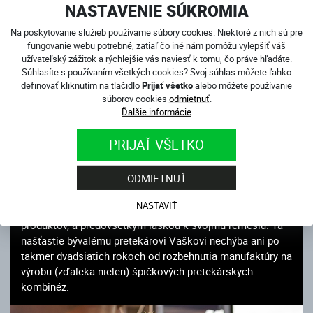
NASTAVENIE SÚKROMIA
Na poskytovanie služieb používame súbory cookies. Niektoré z nich sú pre
VIAC INFORMÁCIÍ
fungovanie webu potrebné, zatiaľ čo iné nám pomôžu vylepšiť váš
užívateľský zážitok a rýchlejšie vás naviesť k tomu, čo práve hľadáte.
Súhlasíte s používaním všetkých cookies? Svoj súhlas môžete ľahko
ROZHOVOR S VÁCLAVOM JIRUŠOM, MAJITEĽOM
definovať kliknutím na tlačidlo
Prijať všetko
alebo môžete používanie
4SR: "CHCEME SA POSÚVAŤ A BYŤ LEPŠÍ"
súborov cookies
odmietnuť
.
Ďalšie informácie
Ak sa v motocyklovom biznise chcete etablovať na
svetovú úroveň, ale vo vrecku máte český pas, nie je to
PRIJAŤ VŠETKO
žiadna prechádzka ružovým sadom. Všeobecný despekt
niektorých ľudí zo samozvaných motorkových veľmocí a
ODMIETNUŤ
veľmi tvrdé konkurenčné prostredie musíte aspoň raz
toľko prevážiť cieľavedomosťou, chuťou učiť sa, tvrdou
NASTAVIŤ
prácou, nekompromisnou kvalitou i funkciou vlastných
produktov, a predovšetkým láskou k svojmu remeslu. Tá
našťastie bývalému pretekárovi Vaškovi nechýba ani po
takmer dvadsiatich rokoch od rozbehnutia manufaktúry na
výrobu (zďaleka nielen) špičkových pretekárskych
kombinéz.