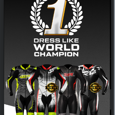
JEDNODIELNA AJ DVOJDIELNA LADY NOVA AR
Kombinéza pre všetky dievčatá, ktoré sa neboja otočiť
plynom.
Vyberte si vyhotovenie podľa svojho štýlu jazdy.
>> VIAC TU <<