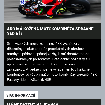
AKO MÁ KOŽENÁ MOTOKOMBINÉZA SPRÁVNE
SEDIEŤ?
Strih všetkých moto kombinéz 4SR vychádza z
dlhoročných skúseností z pretekárskych okruhov,
mnohých pádov a spätnej väzby, ktorú dostávame od
profesionálnych pretekárov. Tieto cenné poznatky sú
aplikované vo finálnych produktoch pre našich
zákazníkov. A keďže chceme vyrábať len top funkčné
kombinézy, sú všetky naše moto kombinézy totožné. 4SR
Factory rider = zákazník 4SR.
VIAC INFORMÁCIÍ
MÁME PATENT NA JEANSY!