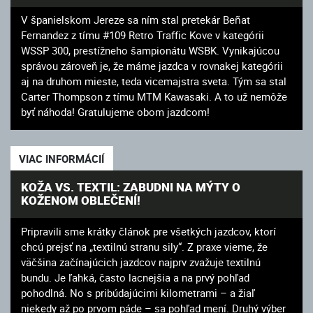
V španielskom Jereze sa ním stal pretekár Beñat
Fernandez z tímu #109 Retro Traffic Kove v kategórii
WSSP 300, prestížneho šampionátu WSBK. Vynikajúcou
správou zároveň je, že máme jazdca v rovnakej kategórii
aj na druhom mieste, teda vicemajstra sveta. Tým sa stal
Carter Thompson z tímu MTM Kawasaki. A to už nemôže
byť náhoda! Gratulujeme obom jazdcom!
VIAC INFORMÁCIÍ
KOŽA VS. TEXTIL: ZABUDNI NA MÝTY O
KOŽENOM OBLEČENÍ!
Pripravili sme krátky článok pre všetkých jazdcov, ktorí
chcú prejsť na „textilnú stranu sily“. Z praxe vieme, že
väčšina začínajúcich jazdcov najprv zvažuje textilnú
bundu. Je ľahká, často lacnejšia a na prvý pohľad
pohodlná. No s pribúdajúcimi kilometrami – a žiaľ
niekedy až po prvom páde – sa pohľad mení. Druhý výber