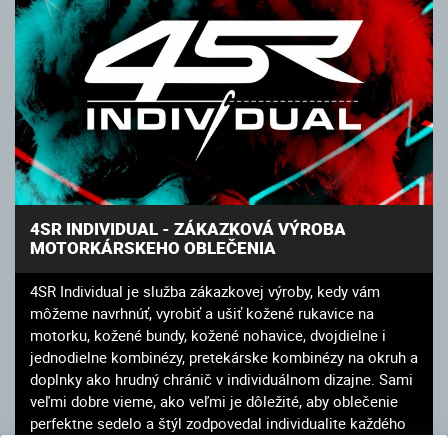
4SR INDIVIDUAL - ZÁKAZKOVÁ VÝROBA
MOTORKÁRSKEHO OBLEČENIA
4SR Individual je služba zákazkovej výroby, kedy vám
môžeme navrhnúť, vyrobiť a ušiť kožené rukavice na
motorku, kožené bundy, kožené nohavice, dvojdielne i
jednodielne kombinézy, pretekárske kombinézy na okruh a
doplnky ako hrudný chránič v individuálnom dizajne. Sami
veľmi dobre vieme, ako veľmi je dôležité, aby oblečenie
perfektne sedelo a štýl zodpovedal individualite každého
motorkára. Napíšte nám na info@4sr.sk