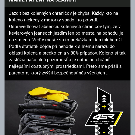
Jazdiť bez kolenných chráničov je chyba. Každý, kto na
koleno niekedy z motorky spadol, to potvrdí.
Ospravedlňovať absenciu kolenných chráničov tým, že v
kevlarových jeansoch jazdím len po meste, na pohodu, je
na smiech. Veď v meste sa to prekážkami len tak hemží.
Podľa štatistík dôjde pri nehode k silnému nárazu do
oblasti kolena a predkolenia v 80% prípadov. Koleno si tak
zaslúžia našu plnú pozornosť a je nutné ho chrániť
najlepšími dostupnými prostriedkami. Preto sme prišli s
patentom, ktorý zvýšil bezpečnosť nás všetkých ...