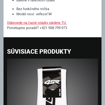
Balené v látkovom obale
Bez funkčného trička
Model nosí: veľkosť M
Odpovede na časté otázky nájdete TU.
Potrebujete poradiť? +421 908-799-973
SÚVISIACE PRODUKTY