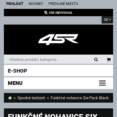
PRIHLÁSIŤ
NOVINKY
PREDAJNÉ MIESTA
4SR INDIVIDUAL
SK
|
E-SHOP
MENU
Spodná bielizeň
Funkčné nohavice Six-Pack Black
FUNKČNÉ NOHAVICE SIX-