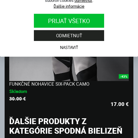
súborov cookies
odmietnuť
.
Ďalšie informácie
PRIJAŤ VŠETKO
ODMIETNUŤ
NASTAVIŤ
-43%
FUNKČNÉ NOHAVICE SIX-PACK CAMO
Skladom
30.00 €
17.00
€
ĎALŠIE PRODUKTY Z
KATEGÓRIE SPODNÁ BIELIZEŇ