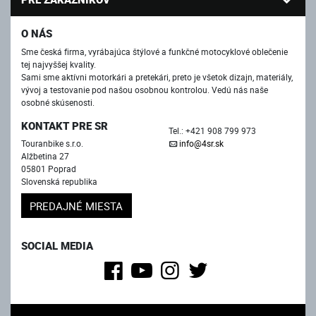
O NÁS
Sme česká firma, vyrábajúca štýlové a funkčné motocyklové oblečenie
tej najvyššej kvality.
Sami sme aktívni motorkári a pretekári, preto je všetok dizajn, materiály,
vývoj a testovanie pod našou osobnou kontrolou. Vedú nás naše
osobné skúsenosti.
KONTAKT PRE SR
Tel.: +421 908 799 973
Touranbike s.r.o.
info@4sr.sk
Alžbetina 27
05801 Poprad
Slovenská republika
PREDAJNÉ MIESTA
SOCIAL MEDIA