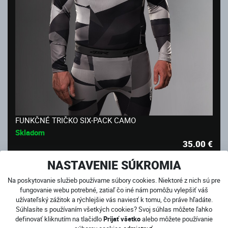
FUNKČNÉ TRIČKO SIX-PACK CAMO
Skladom
35.00
€
NASTAVENIE SÚKROMIA
AKCIA
Na poskytovanie služieb používame súbory cookies. Niektoré z nich sú pre
fungovanie webu potrebné, zatiaľ čo iné nám pomôžu vylepšiť váš
užívateľský zážitok a rýchlejšie vás naviesť k tomu, čo práve hľadáte.
Súhlasíte s používaním všetkých cookies? Svoj súhlas môžete ľahko
definovať kliknutím na tlačidlo
Prijať všetko
alebo môžete používanie