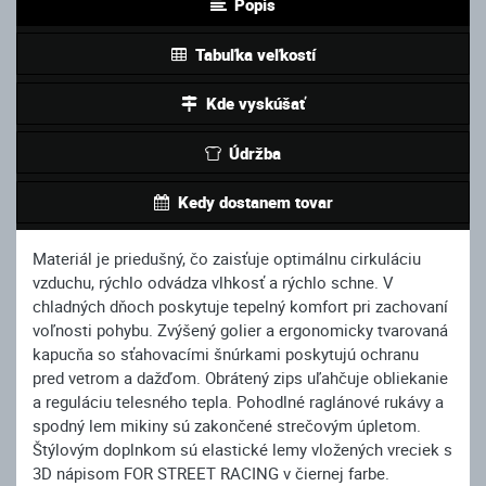
Popis
Tabuľka veľkostí
Kde vyskúšať
Údržba
Kedy dostanem tovar
Materiál je priedušný, čo zaisťuje optimálnu cirkuláciu
vzduchu, rýchlo odvádza vlhkosť a rýchlo schne. V
chladných dňoch poskytuje tepelný komfort pri zachovaní
voľnosti pohybu. Zvýšený golier a ergonomicky tvarovaná
kapucňa so sťahovacími šnúrkami poskytujú ochranu
pred vetrom a dažďom. Obrátený zips uľahčuje obliekanie
a reguláciu telesného tepla. Pohodlné raglánové rukávy a
spodný lem mikiny sú zakončené strečovým úpletom.
Štýlovým doplnkom sú elastické lemy vložených vreciek s
3D nápisom FOR STREET RACING v čiernej farbe.