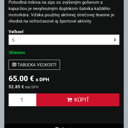
Pohodlná mikina na zips so zvýšeným golierom a
kapucňou je nevyhnutným doplnkom šatníka každého
motorkára. Vďaka použitej aktívnej strečovej tkanine je
vhodná na voľnočasové aj športové aktivity.
Veľkosť
Skladom
TABUĽKA VEĽKOSTÍ
65.00 €
s DPH
52.85 €
bez DPH
KÚPIŤ