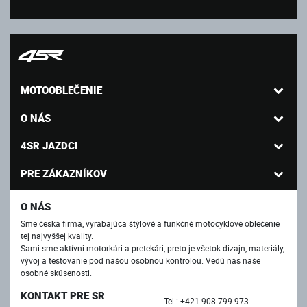
MOTOOBLEČENIE
O NÁS
4SR JAZDCI
PRE ZÁKAZNÍKOV
O NÁS
Sme česká firma, vyrábajúca štýlové a funkčné motocyklové oblečenie
tej najvyššej kvality.
Sami sme aktívni motorkári a pretekári, preto je všetok dizajn, materiály,
vývoj a testovanie pod našou osobnou kontrolou. Vedú nás naše
osobné skúsenosti.
KONTAKT PRE SR
Tel.: +421 908 799 973