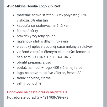
4SR Mikina Hoodie Logo Zip Red:
materiál: active stretch : 77% polyester, 17%
viskóza, 6% elastan
kapucňa so sťahovacími šnúrkami
čierne šnúrky
praktický zvýšený golier
raglánový strih s dlhými rukávmi
elastický úplet v spodnej časti mikiny a rukávov
vložené vrecká s čiernym elastickým lemom a
nápisom 3D FOR STREET RACING
obrátiť prepínač zipsu
potlač na hrudi – logo 4SR v čiernej farbe
logo na pravom rukáve /čierne, červené/
farba: červená, čierna
veľmi pohodlné
Odpovede na časté otázky nájdete TU.
Potrebujete poradiť? +421 908-799-973