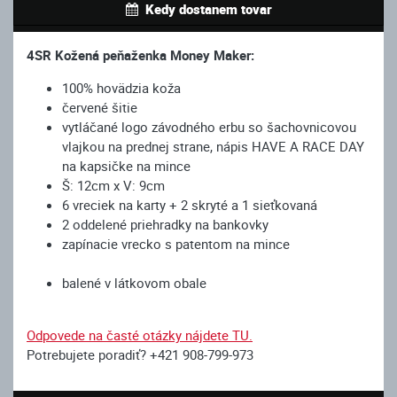
Kedy dostanem tovar
4SR Kožená peňaženka Money Maker:
100% hovädzia koža
červené šitie
vytláčané logo závodného erbu so šachovnicovou
vlajkou na prednej strane, nápis HAVE A RACE DAY
na kapsičke na mince
Š: 12cm x V: 9cm
6 vreciek na karty + 2 skryté a 1 sieťkovaná
2 oddelené priehradky na bankovky
zapínacie vrecko s patentom na mince
balené v látkovom obale
Odpovede na časté otázky nájdete TU.
Potrebujete poradiť? +421 908-799-973