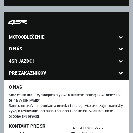
MOTOOBLEČENIE
O NÁS
4SR JAZDCI
PRE ZÁKAZNÍKOV
O NÁS
Sme česká firma, vyrábajúca štýlové a funkčné motocyklové oblečenie
tej najvyššej kvality.
Sami sme aktívni motorkári a pretekári, preto je všetok dizajn, materiály,
vývoj a testovanie pod našou osobnou kontrolou. Vedú nás naše
osobné skúsenosti.
KONTAKT PRE SR
Tel.: +421 908 799 973