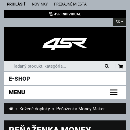
PRIHLÁSIŤ
NOVINKY
PREDAJNÉ MIESTA
4SR INDIVIDUAL
SK
|
E-SHOP
MENU
Kožené doplnky
Peňaženka Money Maker
PEŇAŽENKA MONEY