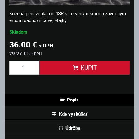
Kožená peňaženka od 4SR s červeným šitím a závodným
erbom šachovnicovej vlajky.
Skladom
36.00 €
s DPH
29.27 €
bez DPH
KÚPIŤ
Popis
Kde vyskúšať
Údržba