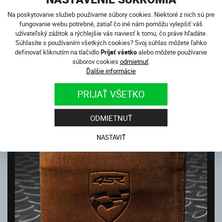
Na poskytovanie služieb používame súbory cookies. Niektoré z nich sú pre
fungovanie webu potrebné, zatiaľ čo iné nám pomôžu vylepšiť váš
užívateľský zážitok a rýchlejšie vás naviesť k tomu, čo práve hľadáte.
Súhlasíte s používaním všetkých cookies? Svoj súhlas môžete ľahko
definovať kliknutím na tlačidlo
Prijať všetko
alebo môžete používanie
CESTOVNÁ TAŠKA TRACK
súborov cookies
odmietnuť
.
Skladom
Ďalšie informácie
160.00
€
PRIJAŤ VŠETKO
ODMIETNUŤ
NASTAVIŤ