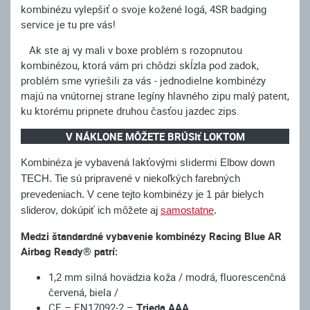
kombinézu vylepšiť o svoje kožené logá, 4SR badging
service je tu pre vás!
Ak ste aj vy mali v boxe problém s rozopnutou
kombinézou, ktorá vám pri chôdzi skĺzla pod zadok,
problém sme vyriešili za vás - jednodielne kombinézy
majú na vnútornej strane legíny hlavného zipu malý patent,
ku ktorému pripnete druhou časťou jazdec zips.
V NÁKLONE MÔŽETE BRÚSIť LOKTOM
lakťovými slidermi
Kombinéza je vybavená
Elbow down
TECH. Tie sú pripravené v niekoľkých farebných
prevedeniach. V cene tejto kombinézy je 1 pár bielych
sliderov, dokúpiť ich môžete aj
samostatne
.
Medzi štandardné vybavenie kombinézy Racing Blue AR
Airbag Ready® patrí:
1,2 mm silná hovädzia koža / modrá, fluorescenčná
červená, biela /
CE – EN17092-2 –
Trieda AAA