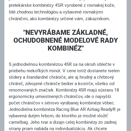
pretekárske kombinézy 4SR vyrobené z rovnakej kože,
šité zhodnou technológiou a vybavené rovnakými
chráničmi, ako kombinézy určené vám, zákazníkom.
"NEVYRÁBAME ZÁKLADNÉ,
OCHUDOBNENÉ MODELOVÉ RADY
KOMBINÉZ"
S jednodielnou kombinézou 4SR sa na okruh oblečte v
priebehu niekoľkých minút. V cene totiž dostanete nielen
slidery a štandardné chrániče, ale aj hrudný a chrbtový
chránič, zdvojené chrániče bedier a kostrče, všetko od
renomovaných značiek. Kombinézy 4SR majú sústavu 18
ergonomicky umiestnených chráničov, ide o najvyšší
počet chráničov v sériovo vyrábanej kombinéze vôbec.
Jednodielna kombinéza Racing Blue AR Airbag Ready® je
vybavená dutým hrbom, do ktorého je možné vložiť
camelbag. Jeho tvar a dizajn celej kombinézy zo zadnej
strany priam nabáda na individualizáciu. Ak chcete