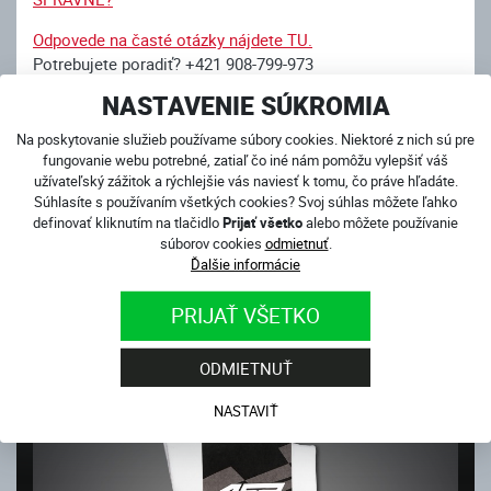
Odpovede na časté otázky nájdete TU.
Potrebujete poradiť? +421 908-799-973
NASTAVENIE SÚKROMIA
Na poskytovanie služieb používame súbory cookies. Niektoré z nich sú pre
fungovanie webu potrebné, zatiaľ čo iné nám pomôžu vylepšiť váš
užívateľský zážitok a rýchlejšie vás naviesť k tomu, čo práve hľadáte.
Súhlasíte s používaním všetkých cookies? Svoj súhlas môžete ľahko
definovať kliknutím na tlačidlo
Prijať všetko
alebo môžete používanie
súborov cookies
odmietnuť
.
Ďalšie informácie
SÚVISIACE PRODUKTY
PRIJAŤ VŠETKO
ODMIETNUŤ
NASTAVIŤ