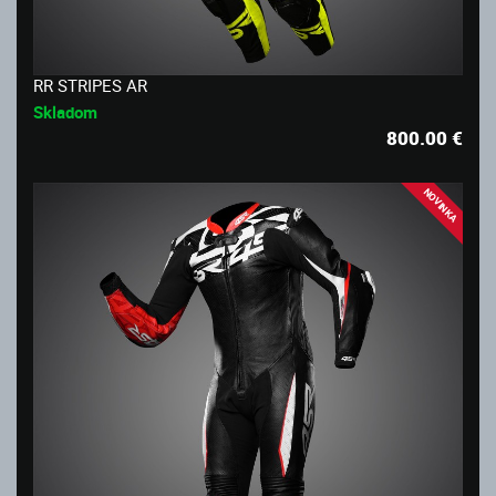
RR STRIPES AR
Skladom
800.00
€
NOVINKA