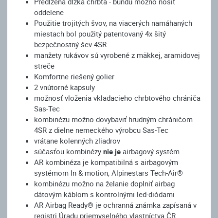
Predĺžená dĺžka chrbta - bundu možno nosiť
oddelene
Použitie trojitých švov, na viacerých namáhaných
miestach bol použitý patentovaný 4x šitý
bezpečnostný šev 4SR
manžety rukávov sú vyrobené z mäkkej, aramidovej
streče
Komfortne riešený golier
2 vnútorné kapsuly
možnosť vloženia vkladacieho chrbtového chrániča
Sas-Tec
kombinézu možno dovybaviť hrudným chráničom
4SR z dielne nemeckého výrobcu Sas-Tec
vrátane kolenných zliadrov
súčasťou kombinézy
nie je
airbagový systém
AR kombinéza je kompatibilná s airbagovým
systémom In & motion, Alpinestars Tech-Air®
kombinézu možno na želanie doplniť airbag
dátovým káblom s kontrolnými led-diódami
AR Airbag Ready® je ochranná známka zapísaná v
registri Úradu priemyselného vlastníctva ČR