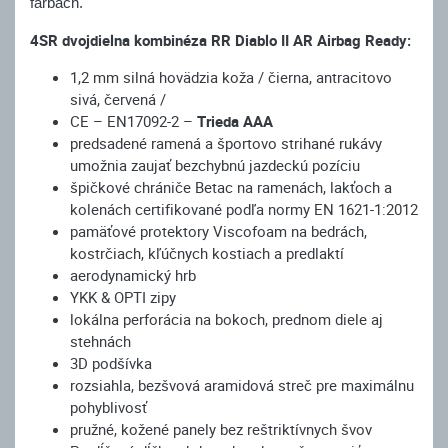
farbách.
4SR dvojdielna kombinéza RR Diablo II AR Airbag Ready:
1,2 mm silná hovädzia koža / čierna, antracitovo
sivá, červená /
CE – EN17092-2 –
Trieda AAA
predsadené ramená a športovo strihané rukávy
umožnia zaujať bezchybnú jazdeckú pozíciu
špičkové chrániče Betac na ramenách, lakťoch a
kolenách certifikované podľa normy EN 1621-1:2012
pamäťové protektory Viscofoam na bedrách,
kostrčiach, kľúčnych kostiach a predlaktí
aerodynamický hrb
YKK & OPTI zipy
lokálna perforácia na bokoch, prednom diele aj
stehnách
3D podšívka
rozsiahla, bezšvová aramidová streč pre maximálnu
pohyblivosť
pružné, kožené panely bez reštriktívnych švov