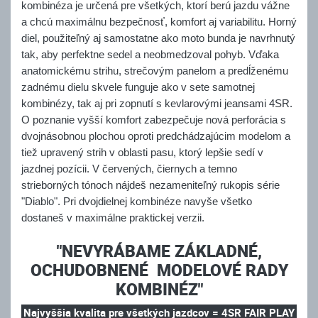
kombinéza je určená pre všetkých, ktorí berú jazdu vážne
a chcú maximálnu bezpečnosť, komfort aj variabilitu. Horný
diel, použiteľný aj samostatne ako moto bunda je navrhnutý
tak, aby perfektne sedel a neobmedzoval pohyb. Vďaka
anatomickému strihu, strečovým panelom a predĺženému
zadnému dielu skvele funguje ako v sete samotnej
kombinézy, tak aj pri zopnutí s kevlarovými jeansami 4SR.
O poznanie vyšší komfort zabezpečuje nová perforácia s
dvojnásobnou plochou oproti predchádzajúcim modelom a
tiež upravený strih v oblasti pasu, ktorý lepšie sedí v
jazdnej pozícii. V červených, čiernych a temno
strieborných tónoch nájdeš nezameniteľný rukopis série
"Diablo". Pri dvojdielnej kombinéze navyše všetko
dostaneš v maximálne praktickej verzii.
"NEVYRÁBAME ZÁKLADNÉ,
OCHUDOBNENÉ MODELOVÉ RADY
KOMBINÉZ"
Najvyššia kvalita pre všetkých jazdcov = 4SR FAIR PLAY