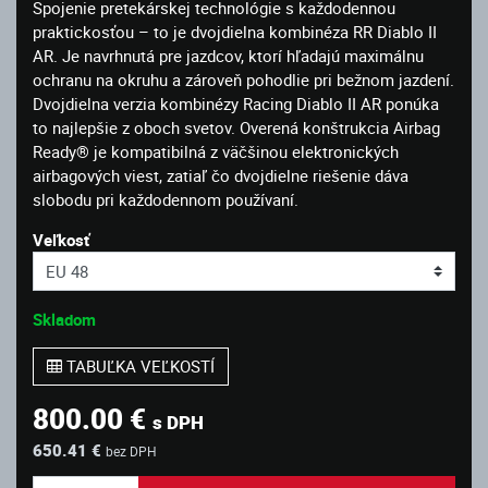
Spojenie pretekárskej technológie s každodennou
praktickosťou – to je dvojdielna kombinéza RR Diablo II
AR. Je navrhnutá pre jazdcov, ktorí hľadajú maximálnu
ochranu na okruhu a zároveň pohodlie pri bežnom jazdení.
Dvojdielna verzia kombinézy Racing Diablo II AR ponúka
to najlepšie z oboch svetov. Overená konštrukcia Airbag
Ready® je kompatibilná z väčšinou elektronických
airbagových viest, zatiaľ čo dvojdielne riešenie dáva
slobodu pri každodennom používaní.
Veľkosť
Skladom
TABUĽKA VEĽKOSTÍ
800.00 €
s DPH
650.41 €
bez DPH