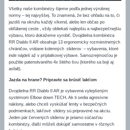
Všetky naše kombinézy šijeme podľa jednej výrobnej
normy – tej najvyššej. To znamená, že bez ohľadu na to, či
jazdíš na okruhu každý víkend, alebo len občas po
obľúbenej ceste , vždy obliekaš najlepšiu a najbezpečnejšiu
výbavu, ktorú dokážeme vyrobiť. Dvojdielna kombinéza
RR Diablo II AR obsahuje 13 ergonomicky rozmiestnených
chráničov, vrátane kolenných sliderov – vybavenia, ktoré
inde nájdeš až v príplatkovej výbave. Samozrejmosťou je
použitie patenotvaného 4x šitého švu (ktorého sa bojí aj
asfalt).
Jazda na hrane? Pripravte sa brúsiť lakťom
Dvojdielna RR Diablo II AR je vybavená vylepšeným
systémom Elbow down TECH. Ak ti sedia agresívne
náklony, alebo chceš vyskúšať limity v bezpečných
podmienkach, lakťové slidery sú pripravené na akciu.
Jeden pár červených sliderov je priamo súčasťou
kombinézy, ďalší môžeš dokúpiť samostatne v rôznych