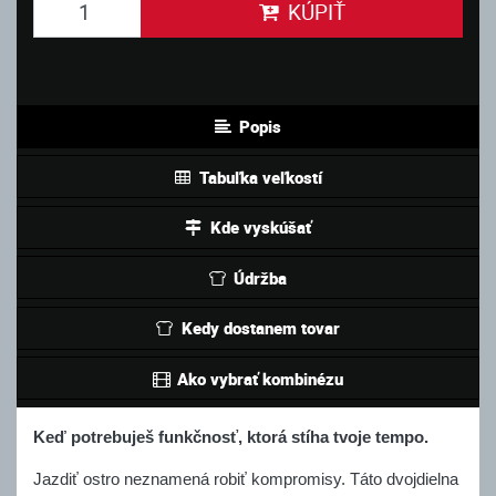
KÚPIŤ
Popis
Tabuľka veľkostí
Kde vyskúšať
Údržba
Kedy dostanem tovar
Ako vybrať kombinézu
Keď potrebuješ funkčnosť, ktorá stíha tvoje tempo.
Jazdiť ostro neznamená robiť kompromisy. Táto dvojdielna