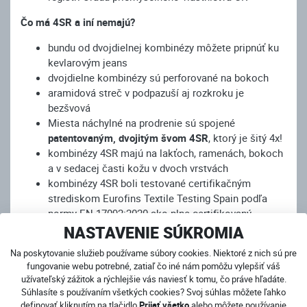
Čo má 4SR a iní nemajú?
bundu od dvojdielnej kombinézy môžete pripnúť ku
kevlarovým jeans
dvojdielne kombinézy sú perforované na bokoch
aramidová streč v podpazuší aj rozkroku je
bezšvová
Miesta náchylné na prodrenie sú spojené
patentovaným, dvojitým švom 4SR
, ktorý je šitý 4x!
kombinézy 4SR majú na lakťoch, ramenách, bokoch
a v sedacej časti kožu v dvoch vrstvách
kombinézy 4SR boli testované certifikačným
strediskom Eurofins Textile Testing Spain podľa
normy EN 17092:2020 ako plne certifikovaný
ochranný motocyklový odev. Podľa tejto normy
NASTAVENIE SÚKROMIA
získali
najvyššiu bezpečnostnú klasifikáciu – trieda
Na poskytovanie služieb používame súbory cookies. Niektoré z nich sú pre
AAA
fungovanie webu potrebné, zatiaľ čo iné nám pomôžu vylepšiť váš
užívateľský zážitok a rýchlejšie vás naviesť k tomu, čo práve hľadáte.
Nesedí vám konfekčná veľkosť? Vieme vám vyrobiť
Súhlasíte s používaním všetkých cookies? Svoj súhlas môžete ľahko
KOMBINÉZU NA MIERU
definovať kliknutím na tlačidlo
Prijať všetko
alebo môžete používanie