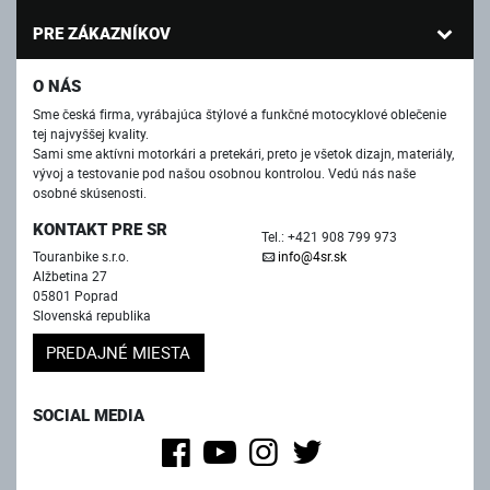
PRE ZÁKAZNÍKOV
O NÁS
Sme česká firma, vyrábajúca štýlové a funkčné motocyklové oblečenie
tej najvyššej kvality.
Sami sme aktívni motorkári a pretekári, preto je všetok dizajn, materiály,
vývoj a testovanie pod našou osobnou kontrolou. Vedú nás naše
osobné skúsenosti.
KONTAKT PRE SR
Tel.: +421 908 799 973
Touranbike s.r.o.
info@4sr.sk
Alžbetina 27
05801 Poprad
Slovenská republika
PREDAJNÉ MIESTA
SOCIAL MEDIA