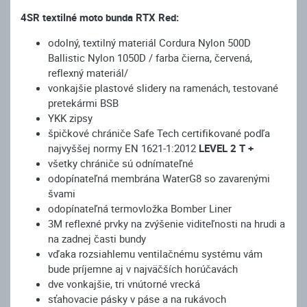
4SR textilné moto bunda RTX Red:
odolný, textilný materiál Cordura Nylon 500D
Ballistic Nylon 1050D / farba čierna, červená,
reflexný materiál/
vonkajšie plastové slidery na ramenách, testované
pretekármi BSB
YKK zipsy
špičkové chrániče Safe Tech certifikované podľa
najvyššej normy EN 1621-1:2012
LEVEL 2 T +
všetky chrániče sú odnímateľné
odopínateľná membrána WaterG8 so zavarenými
švami
odopínateľná termovložka Bomber Liner
3M reflexné prvky na zvýšenie viditeľnosti na hrudi a
na zadnej časti bundy
vďaka rozsiahlemu ventilačnému systému vám
bude príjemne aj v najväčších horúčavách
dve vonkajšie, tri vnútorné vrecká
sťahovacie pásky v páse a na rukávoch