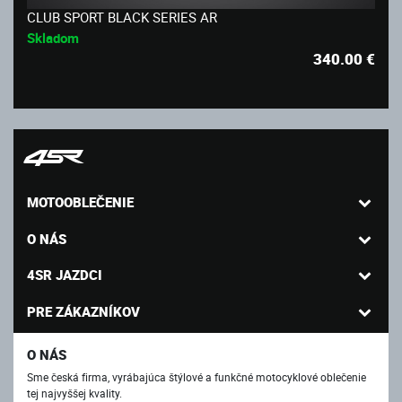
CLUB SPORT BLACK SERIES AR
Skladom
340.00
€
MOTOOBLEČENIE
O NÁS
4SR JAZDCI
PRE ZÁKAZNÍKOV
O NÁS
Sme česká firma, vyrábajúca štýlové a funkčné motocyklové oblečenie
tej najvyššej kvality.