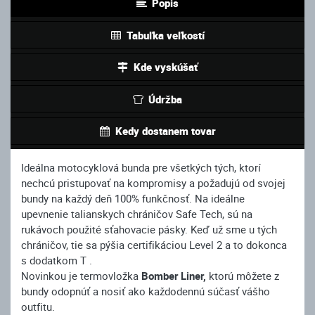
Popis
Tabuľka veľkostí
Kde vyskúšať
Údržba
Kedy dostanem tovar
Ideálna motocyklová bunda pre všetkých tých, ktorí
nechcú pristupovať na kompromisy a požadujú od svojej
bundy na každý deň 100% funkčnosť. Na ideálne
upevnenie talianskych chráničov Safe Tech, sú na
rukávoch použité sťahovacie pásky. Keď už sme u tých
chráničov, tie sa pýšia certifikáciou Level 2 a to dokonca
s dodatkom T .
Novinkou je termovložka
Bomber Liner,
ktorú môžete z
bundy odopnúť a nosiť ako každodennú súčasť vášho
outfitu.