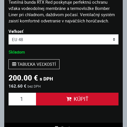
Textilná bunda RTX Red poskytuje perfektnú ochranu
vďaka vodeodolnej membráne a termovložke Bomber
Liner pri chladnom, daždivom počasí. Ventilačný systém
zaistí komfortné odvetranie v najväčších horúčavách.
Veľkosť
Skladom
TABUĽKA VEĽKOSTÍ
200.00 €
s DPH
162.60 €
bez DPH
KÚPIŤ