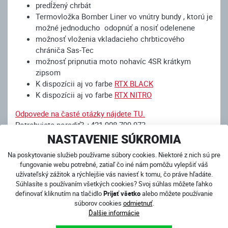
predĺžený chrbát
Termovložka Bomber Liner vo vnútry bundy , ktorú je
možné jednoducho odopnúť a nosiť odelenene
možnosť vloženia vkladacieho chrbticového
chrániča Sas-Tec
možnosť pripnutia moto nohavíc 4SR krátkym
zipsom
K dispozícii aj vo farbe
RTX BLACK
K dispozícii aj vo farbe
RTX N
ITRO
Odpovede na časté otázky nájdete TU.
Potrebujete poradiť? +421 908-799-973
NASTAVENIE SÚKROMIA
Na poskytovanie služieb používame súbory cookies. Niektoré z nich sú pre
fungovanie webu potrebné, zatiaľ čo iné nám pomôžu vylepšiť váš
ĎALŠIE PRODUKTY Z
užívateľský zážitok a rýchlejšie vás naviesť k tomu, čo práve hľadáte.
Súhlasíte s používaním všetkých cookies? Svoj súhlas môžete ľahko
KATEGÓRIE BUNDY
definovať kliknutím na tlačidlo
Prijať všetko
alebo môžete používanie
súborov cookies
odmietnuť
.
Ďalšie informácie