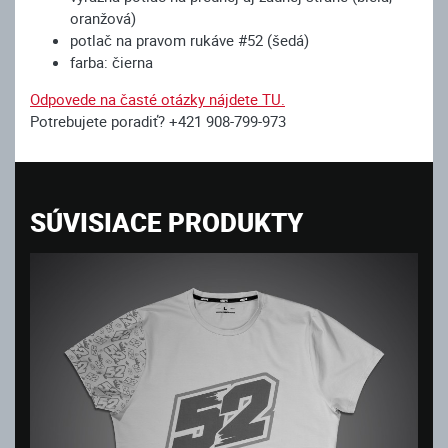
oranžová)
potlač na pravom rukáve #52 (šedá)
farba: čierna
Odpovede na časté otázky nájdete TU.
Potrebujete poradiť? +421 908-799-973
SÚVISIACE PRODUKTY