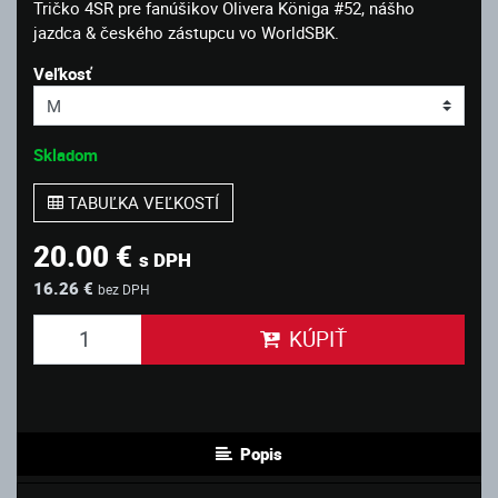
Tričko 4SR pre fanúšikov Olivera Königa #52, nášho
jazdca & českého zástupcu vo WorldSBK.
Veľkosť
Skladom
TABUĽKA VEĽKOSTÍ
20.00 €
s DPH
16.26 €
bez DPH
KÚPIŤ
Popis