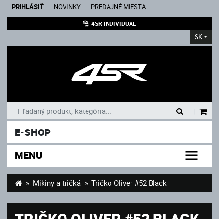
PRIHLÁSIŤ
NOVINKY
PREDAJNÉ MIESTA
4SR INDIVIDUAL
SK
|
E-SHOP
MENU
Mikiny a tričká
Tričko Oliver #52 Black
TRIČKO OLIVER #52 BLACK