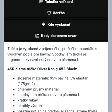
Tabuľka veľkostí
Údržba
Kde vyskúšať
Kedy dostanem tovar
Tričko je vyrobené z príjemného, pružného materiálu s
vysokým podielom bavlny. Spodný lem trička je
ergonomicky navrhnutý do tvaru písmena U.
4SR čierne tričko Oliver König #52 Black:
zloženie materiálu: 95% bavlna, 5% elastan
(175g/m2)
príjemný, pružný materiál
spodný lem trička do tvaru písmena U
krátky rukáv
okrúhly výstrih
výrazná potlač na prednej aj zadnej strane (biela,