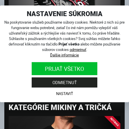
NASTAVENIE SÚKROMIA
Na poskytovanie služieb používame súbory cookies. Niektoré z nich sú pre
fungovanie webu potrebné, zatiaľ čo iné nám pomôžu vylepšiť váš
užívateľský zážitok a rýchlejšie vás naviesť k tomu, čo práve hľadáte.
Súhlasíte s používaním všetkých cookies? Svoj súhlas môžete ľahko
definovať kliknutím na tlačidlo
Prijať všetko
alebo môžete používanie
súborov cookies
odmietnuť
.
Ďalšie informácie
PRIJAŤ VŠETKO
PODLOŽKA POD MYŠ INDIVIDUAL
Skladom
30.00
€
ODMIETNUŤ
NASTAVIŤ
ĎALŠIE PRODUKTY Z
KATEGÓRIE MIKINY A TRIČKÁ
NOVINKA