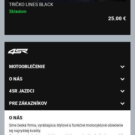
TRIČKO LINES BLACK
Skladom
25.00
€
MOTOOBLEČENIE
O NÁS
4SR JAZDCI
PRE ZÁKAZNÍKOV
O NÁS
Sme česká firma, vyrábajúca štýlové a funkčné motocyklové oblečenie
tej najvyššej kvality.