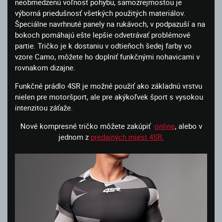
neobmedzenú voľnosť pohybu, samozrejmosťou je
výborná priedušnosť všetkých použitých materiálov.
Špeciálne navrhnuté panely na rukávoch, v podpazuší a na
bokoch pomáhajú ešte lepšie odvetrávať problémové
partie. Tričko je k dostaniu v odtieňoch šedej farby vo
vzore Camo, môžete ho doplniť funkčnými nohavicami v
rovnakom dizajne.
Funkčné prádlo 4SR je možné použiť ako základnú vrstvu
nielen pre motoršport, ale pre akýkoľvek šport s vysokou
intenzitou záťaže.
Nové kompresné tričko môžete zakúpiť
online
, alebo v
jednom z
predajných miest 4SR.