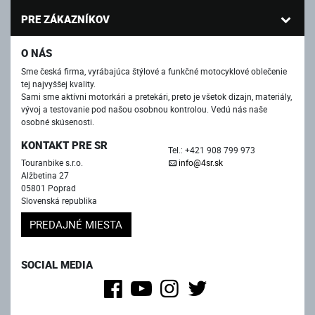
PRE ZÁKAZNÍKOV
O NÁS
Sme česká firma, vyrábajúca štýlové a funkčné motocyklové oblečenie
tej najvyššej kvality.
Sami sme aktívni motorkári a pretekári, preto je všetok dizajn, materiály,
vývoj a testovanie pod našou osobnou kontrolou. Vedú nás naše
osobné skúsenosti.
KONTAKT PRE SR
Tel.: +421 908 799 973
Touranbike s.r.o.
info@4sr.sk
Alžbetina 27
05801 Poprad
Slovenská republika
PREDAJNÉ MIESTA
SOCIAL MEDIA