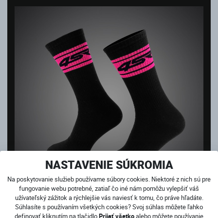
NASTAVENIE SÚKROMIA
Na poskytovanie služieb používame súbory cookies. Niektoré z nich sú pre
fungovanie webu potrebné, zatiaľ čo iné nám pomôžu vylepšiť váš
užívateľský zážitok a rýchlejšie vás naviesť k tomu, čo práve hľadáte.
Súhlasíte s používaním všetkých cookies? Svoj súhlas môžete ľahko
definovať kliknutím na tlačidlo
Prijať všetko
alebo môžete používanie