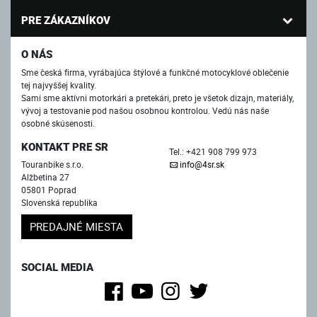
PRE ZÁKAZNÍKOV
O NÁS
Sme česká firma, vyrábajúca štýlové a funkčné motocyklové oblečenie
tej najvyššej kvality.
Sami sme aktívni motorkári a pretekári, preto je všetok dizajn, materiály,
vývoj a testovanie pod našou osobnou kontrolou. Vedú nás naše
osobné skúsenosti.
KONTAKT PRE SR
Tel.: +421 908 799 973
Touranbike s.r.o.
info@4sr.sk
Alžbetina 27
05801 Poprad
Slovenská republika
PREDAJNÉ MIESTA
SOCIAL MEDIA