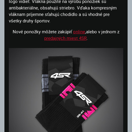
logo vidieť. Vlákna použité na výrobu ponožiek sú
antibakteriálne, obsahujú striebro. Vďaka kompresným
vláknam príjemne sťahujú chodidlo a sú vhodné pre
všetky druhy športov.
Nové ponožky môžete zakúpiť
online
,alebo v jednom z
predajných miest 4SR
.