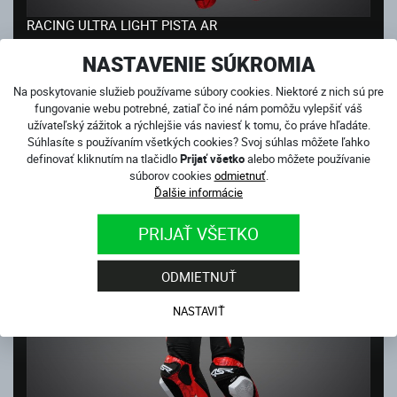
RACING ULTRA LIGHT PISTA AR
Skladom
NASTAVENIE SÚKROMIA
1 250.00
€
Na poskytovanie služieb používame súbory cookies. Niektoré z nich sú pre
fungovanie webu potrebné, zatiaľ čo iné nám pomôžu vylepšiť váš
NOVINKA
užívateľský zážitok a rýchlejšie vás naviesť k tomu, čo práve hľadáte.
Súhlasíte s používaním všetkých cookies? Svoj súhlas môžete ľahko
definovať kliknutím na tlačidlo
Prijať všetko
alebo môžete používanie
súborov cookies
odmietnuť
.
Ďalšie informácie
PRIJAŤ VŠETKO
ODMIETNUŤ
NASTAVIŤ