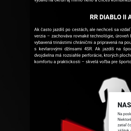
RR DIABLO I
Ak často jazdíš po cestách, ale nechceš sa vzdať 
verzia – zachováva rovnaké technológie, úroveň 
vybavená trinástimi chráničmi a pripravená na po
s kevlarovými džínsami 4SR. Ak jazdíš na šport
dvojdielna má rozsiahle perforácie, ktorých ploc
komfortu a praktickosti – skvelá voľba pre športo
NAS
Na posk
Niektor
zatiaľ č
zážitok 