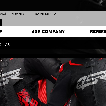
OVAŤ
NOVINKY
PREDAJNÉ MIESTA
L
P
4SR COMPANY
REFER
O II AR