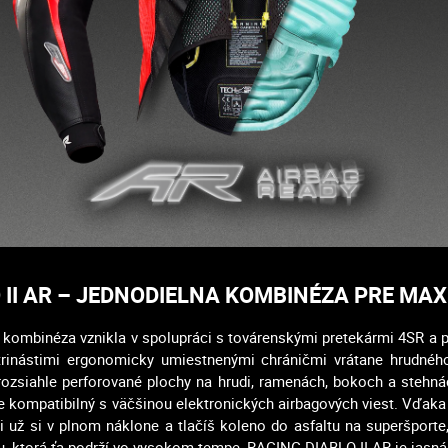
 II AR – JEDNODIELNA KOMBINÉZA PRE M
to kombinéza vznikla v spolupráci s továrenskými pretekármi 4SR a p
rinástimi ergonomicky umiestnenými chráničmi vrátane hrudnéh
rozsiahle perforované plochy na hrudi, ramenách, bokoch a stehná
e kompatibilný s väčšinou elektronických airbagových viest. Vď
 už si v plnom náklone a tlačíš koleno do asfaltu na superšporte
 ktorá ťa podrží vo vysokom tempe, RACING DIABLO II AR je jasná