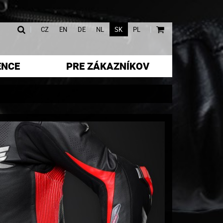
|
|
CZ
EN
DE
NL
SK
PL
ENCE
PRE ZÁKAZNÍKOV