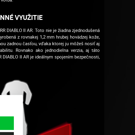
NNÉ VYUŽITIE
i RR DIABLO II AR. Toto nie je žiadna zjednodušená
vyrobená z rovnakej 1,2 mm hrubej hovädzej kože,
nou zadnou časťou, vďaka ktorej ju môžeš nosiť aj
bilitu. Rovnako ako jednodielna verzia, aj táto
RR DIABLO II AR je ideálnym spojením bezpečnosti,