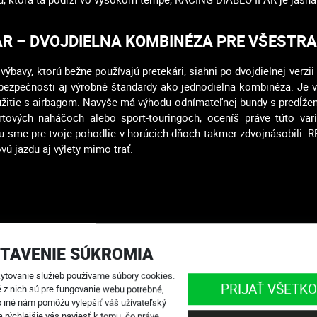
I AR – DVOJDIELNA KOMBINÉZA PRE VŠESTRA
výbavy, ktorú bežne používajú pretekári, siahni po dvojdielnej verzi
bezpečnosti aj výrobné štandardy ako jednodielna kombinéza. Je 
užitie s airbagom. Navyše má výhodu odnímateľnej bundy s predĺže
ových naháčoch alebo sport-touringoch, oceníš práve túto varia
hu sme pre tvoje pohodlie v horúcich dňoch takmer zdvojnásobili. 
vú jazdu aj výlety mimo trať.
TAVENIE SÚKROMIA
ytovanie služieb používame súbory cookies.
PRIJAŤ VŠETKO
é z nich sú pre fungovanie webu potrebné,
o iné nám pomôžu vylepšiť váš užívateľský
a rýchlejšie vás naviesť k tomu, čo práve