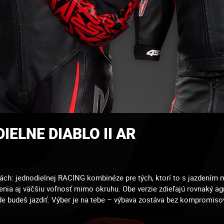
IELNE DIABLO II AR
iách: jednodielnej RACING kombinéze pre tých, ktorí to s jazdením 
cenia aj väčšiu voľnosť mimo okruhu. Obe verzie zdieľajú rovnaký a
kde budeš jazdiť. Výber je na tebe – výbava zostáva bez kompromiso