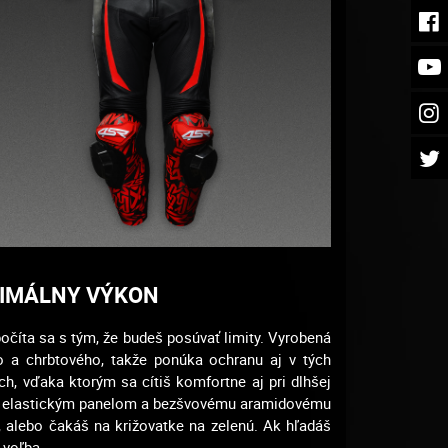
AXIMÁLNY VÝKON
očíta sa s tým, že budeš posúvať limity. Vyrobená
o a chrbtového, takže ponúka ochranu aj v tých
ch, vďaka ktorým sa cítiš komfortne aj pri dlhšej
aka elastickým panelom a bezšvovému aramidovému
, alebo čakáš na križovatke na zelenú. Ak hľadáš
 voľba.