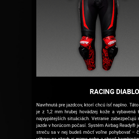
RACING DIABLO
Navrhnutá pre jazdcov, ktorí chcú ísť naplno. Tá
je z 1,2 mm hrubej hovädzej kože a vybavená t
najvypätejších situáciách. Vetranie zabezpečujú 
jazde v horúcom počasí. Systém Airbag Ready® j
streču sa v nej budeš môcť voľne pohybovať – či
výbavu na okruh aj mimo neho a chceš kombinézu,