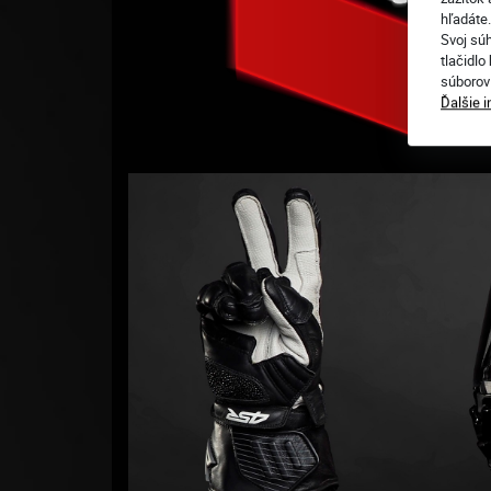
hľadáte
Svoj sú
tlačidlo
súborov
Ďalšie 