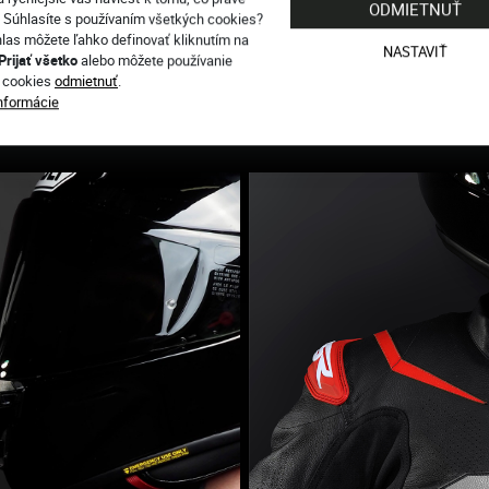
ODMIETNUŤ
. Súhlasíte s používaním všetkých cookies?
hlas môžete ľahko definovať kliknutím na
NASTAVIŤ
Prijať všetko
alebo môžete používanie
 cookies
odmietnuť
.
informácie