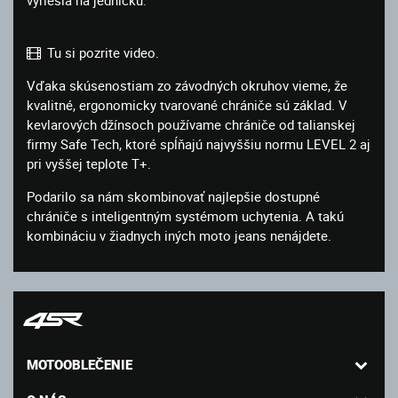
Tu si pozrite video.
Vďaka skúsenostiam zo závodných okruhov vieme, že
kvalitné, ergonomicky tvarované chrániče sú základ. V
kevlarových džínsoch používame chrániče od talianskej
firmy Safe Tech, ktoré spĺňajú najvyššiu normu LEVEL 2 aj
pri vyššej teplote T+.
Podarilo sa nám skombinovať najlepšie dostupné
chrániče s inteligentným systémom uchytenia. A takú
kombináciu v žiadnych iných moto jeans nenájdete.
MOTOOBLEČENIE