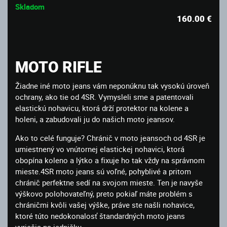
Skladom
160.00
€
MOTO RIFLE
Žiadne iné moto jeans vám neponúknu tak vysokú úroveň
ochrany, ako tie od 4SR. Vymysleli sme a patentovali
elastickú nohavicu, ktorá drží protektor na kolene a
holeni, a zabudovali ju do našich moto jeansov.
Ako to celé funguje? Chránič v moto jeansoch od 4SR je
umiestnený vo vnútornej elastickej nohavici, ktorá
obopína koleno a lýtko a fixuje ho tak vždy na správnom
mieste.4SR moto jeans sú voľné, pohyblivé a pritom
chránič perfektne sedí na svojom mieste. Ten je navyše
výškovo polohovateľný, preto pokiaľ máte problém s
chráničmi kvôli vašej výške, práve ste našli nohavice,
ktoré túto nedokonalosť štandardných moto jeans
vyriešia na jedničku.