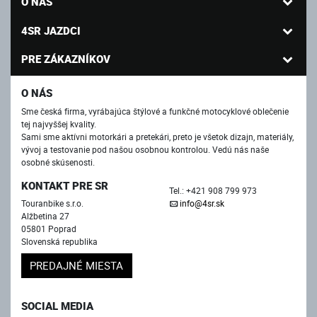
O NÁS
4SR JAZDCI
PRE ZÁKAZNÍKOV
O NÁS
Sme česká firma, vyrábajúca štýlové a funkčné motocyklové oblečenie
tej najvyššej kvality.
Sami sme aktívni motorkári a pretekári, preto je všetok dizajn, materiály,
vývoj a testovanie pod našou osobnou kontrolou. Vedú nás naše
osobné skúsenosti.
KONTAKT PRE SR
Tel.: +421 908 799 973
Touranbike s.r.o.
info@4sr.sk
Alžbetina 27
05801 Poprad
Slovenská republika
PREDAJNÉ MIESTA
SOCIAL MEDIA