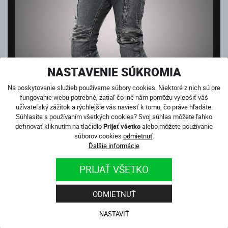
NASTAVENIE SÚKROMIA
Na poskytovanie služieb používame súbory cookies. Niektoré z nich sú pre
fungovanie webu potrebné, zatiaľ čo iné nám pomôžu vylepšiť váš
užívateľský zážitok a rýchlejšie vás naviesť k tomu, čo práve hľadáte.
Súhlasíte s používaním všetkých cookies? Svoj súhlas môžete ľahko
definovať kliknutím na tlačidlo
Prijať všetko
alebo môžete používanie
súborov cookies
odmietnuť
.
CLUB SPORT GREY
Ďalšie informácie
Skladom
180.00
€
PRIJAŤ VŠETKO
ODMIETNUŤ
NASTAVIŤ