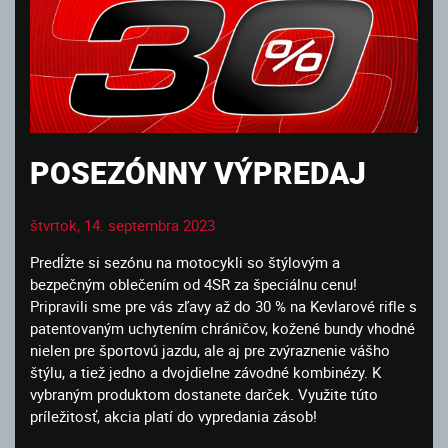
POSEZÓNNY VÝPREDAJ
štvrtok, 14. septembra 2023
Predĺžte si sezónu na motocykli so štýlovým a
bezpečným oblečením od 4SR za špeciálnu cenu!
Pripravili sme pre vás zľavy až do 30 % na Kevlarové rifle s
patentovaným uchytením chráničov, kožené bundy vhodné
nielen pre športovú jazdu, ale aj pre zvýraznenie vášho
štýlu, a tiež jedno a dvojdielne závodné kombinézy. K
vybraným produktom dostanete darček. Využite túto
príležitosť, akcia platí do vypredania zásob!