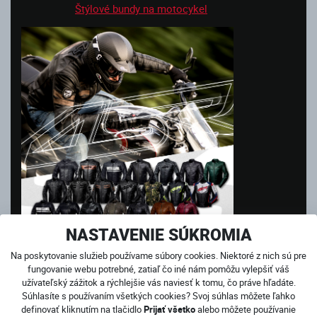
Štýlové bundy na motocykel
NASTAVENIE SÚKROMIA
Na poskytovanie služieb používame súbory cookies. Niektoré z nich sú pre
Kevlarové rifle
fungovanie webu potrebné, zatiaľ čo iné nám pomôžu vylepšiť váš
užívateľský zážitok a rýchlejšie vás naviesť k tomu, čo práve hľadáte.
Súhlasíte s používaním všetkých cookies? Svoj súhlas môžete ľahko
definovať kliknutím na tlačidlo
Prijať všetko
alebo môžete používanie