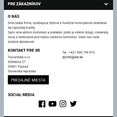
PRE ZÁKAZNÍKOV
O NÁS
Sme česká firma, vyrábajúca štýlové a funkčné motocyklové oblečenie
tej najvyššej kvality.
Sami sme aktívni motorkári a pretekári, preto je všetok dizajn, materiály,
vývoj a testovanie pod našou osobnou kontrolou. Vedú nás naše
osobné skúsenosti.
KONTAKT PRE SR
Tel.: +421 908 799 973
Touranbike s.r.o.
info@4sr.sk
Alžbetina 27
05801 Poprad
Slovenská republika
PREDAJNÉ MIESTA
SOCIAL MEDIA