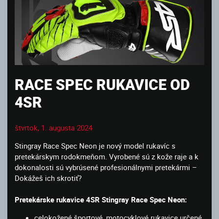
RACE SPEC RUKAVICE OD
4SR
štvrtok, 1. augusta 2024
Stingray Race Spec Neon je nový model rukavíc s
pretekárskym rodokmeňom. Vyrobené sú z kože raje a k
dokonalosti sú vybrúsené profesionálnymi pretekármi –
Dokážeš ich skrotiť?
Pretekárske rukavice 4SR Stingray Race Spec Neon:
celokožené športové, motocyklové rukavice určené