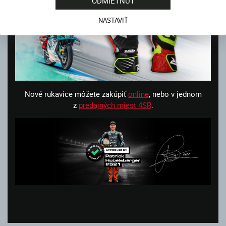
ODMIETNUŤ
NASTAVIŤ
Nové rukavice môžete zakúpiť
online
, nebo v jednom
z
predajných miest 4SR
.