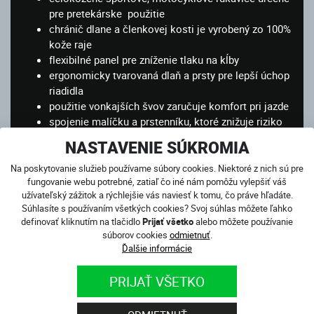
pre pretekárske použitie
chránič dlane a členkovej kosti je vyrobený zo 100%
kože raje
flexibilné panel pre zníženie tlaku na kĺby
ergonomicky tvarovaná dlaň a prsty pre lepší úchop
riadidla
použitie vonkajších švov zaručuje komfort pri jazde
spojenie malíčku a prstenníku, ktoré znižuje riziko
poranenia
NASTAVENIE SÚKROMIA
plastové protektory kĺbov a článkov prstov pre vaše
väčšie bezpečie
Na poskytovanie služieb používame súbory cookies. Niektoré z nich sú pre
fungovanie webu potrebné, zatiaľ čo iné nám pomôžu vylepšiť váš
Anti-shock systém z inteligentnej peny Viscofoam®
užívateľský zážitok a rýchlejšie vás naviesť k tomu, čo práve hľadáte.
na zápästí, kĺboch, chrbte a článkoch prstov
Súhlasíte s používaním všetkých cookies? Svoj súhlas môžete ľahko
zaručuje rozloženie energie pri páde a jeho následné
definovať kliknutím na tlačidlo
Prijať všetko
alebo môžete používanie
zmiernenie
súborov cookies
odmietnuť
.
vnútorná výstelka z kevlarovej textílie DuPont™
Ďalšie informácie
Kevlar®
CE podľa Nariadenia Európskeho parlamentu a Rady
PRIJAŤ VŠETKO
(EU) 2016/425