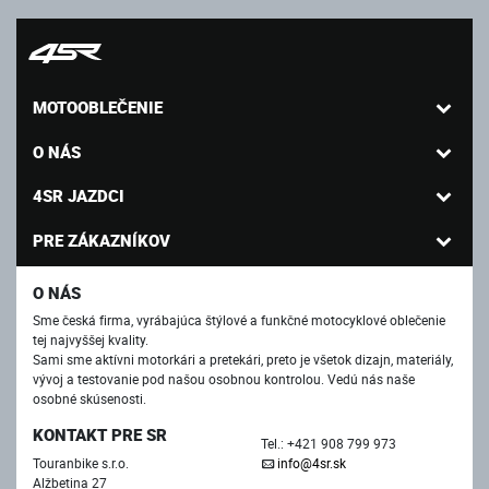
MOTOOBLEČENIE
O NÁS
4SR JAZDCI
PRE ZÁKAZNÍKOV
O NÁS
Sme česká firma, vyrábajúca štýlové a funkčné motocyklové oblečenie
tej najvyššej kvality.
Sami sme aktívni motorkári a pretekári, preto je všetok dizajn, materiály,
vývoj a testovanie pod našou osobnou kontrolou. Vedú nás naše
osobné skúsenosti.
KONTAKT PRE SR
Tel.: +421 908 799 973
Touranbike s.r.o.
info@4sr.sk
Alžbetina 27