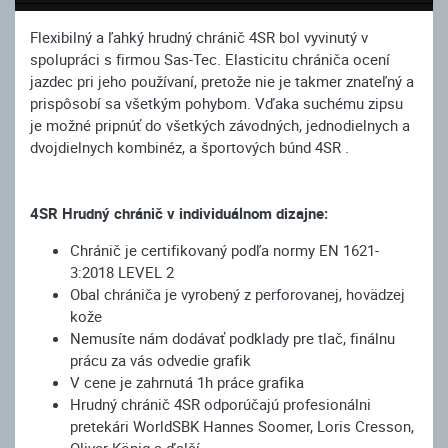
Flexibilný a ľahký hrudný chránič 4SR bol vyvinutý v
spolupráci s firmou Sas-Tec. Elasticitu chrániča ocení
jazdec pri jeho používaní, pretože nie je takmer znateľný a
prispôsobí sa všetkým pohybom. Vďaka suchému zipsu
je možné pripnúť do všetkých závodných, jednodielnych a
dvojdielnych kombinéz, a športových búnd 4SR .
4SR Hrudný chránič v individuálnom dizajne:
Chránič je certifikovaný podľa normy EN 1621-
3:2018 LEVEL 2
Obal chrániča je vyrobený z perforovanej, hovädzej
kože
Nemusíte nám dodávať podklady pre tlač, finálnu
prácu za vás odvedie grafik
V cene je zahrnutá 1h práce grafika
Hrudný chránič 4SR odporúčajú profesionálni
pretekári WorldSBK Hannes Soomer, Loris Cresson,
Oliver König a ďalší