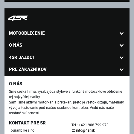
MOTOOBLEČENIE
O NÁS
4SR JAZDCI
PRE ZÁKAZNÍKOV
O NÁS
Sme česká firma, vyrábajúca štýlové a funkčné motocyklové oblečenie
tej najvyššej kvality.
Sami sme aktívni motorkári a pretekári, preto je všetok dizajn, materiály,
vývoj a testovanie pod našou osobnou kontrolou. Vedú nás naše
osobné skúsenosti.
KONTAKT PRE SR
Tel.: +421 908 799 973
Touranbike s.r.o.
info@4sr.sk