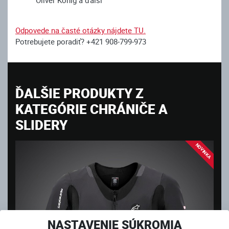
Odpovede na časté otázky nájdete TU.
Potrebujete poradiť? +421 908-799-973
ĎALŠIE PRODUKTY Z
KATEGÓRIE CHRÁNIČE A
SLIDERY
NOVINKA
NASTAVENIE SÚKROMIA