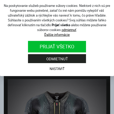
Na poskytovanie služieb používame súbory cookies. Niektoré z nich sú pre
fungovanie webu potrebné, zatiaľ čo iné nám pomôžu vylepšiť váš
užívateľský zážitok a rýchlejšie vás naviesť k tomu, čo práve hľadáte.
Súhlasíte s používaním všetkých cookies? Svoj súhlas môžete ľahko
definovať kliknutím na tlačidlo
Prijať všetko
alebo môžete používanie
súborov cookies
odmietnuť
.
Ďalšie informácie
PRIJAŤ VŠETKO
AIRBAGOVÁ VESTA TECH-AIR® 5 PLASMA
ODMIETNUŤ
Skladom
720.00
€
NASTAVIŤ