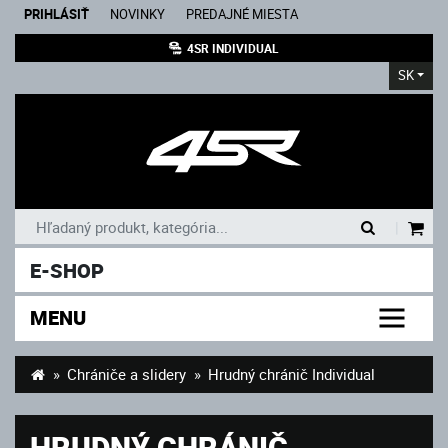
PRIHLÁSIŤ
NOVINKY
PREDAJNÉ MIESTA
4SR INDIVIDUAL
SK
|
E-SHOP
MENU
Chrániče a slidery
Hrudný chránič Individual
HRUDNÝ CHRÁNIČ